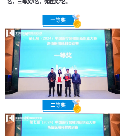
名
，
三等奖5名
，
优胜奖7名
。
一等奖
二等奖