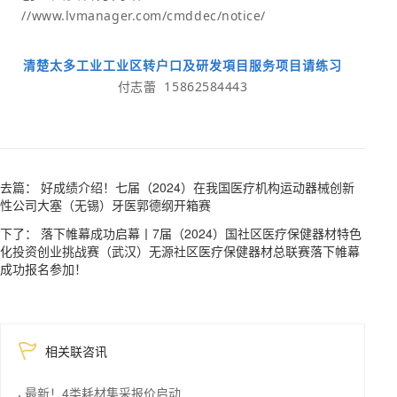
//www.lvmanager.com/cmddec/notice/
清楚太多工业工业区转户口及研发項目服务项目请练习
付志蕾 15862584443
去篇： 好成绩介绍！七届（2024）在我国医疗机构运动器械创新
性公司大塞（无锡）牙医郭德纲开箱赛
下了： 落下帷幕成功启幕丨7届（2024）国社区医疗保健器材特色
化投资创业挑战赛（武汉）无源社区医疗保健器材总联赛落下帷幕
成功报名参加！
相关联咨讯
最新！4类耗材集采报价启动