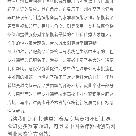
升高广州在全國和中国医院健身器具的企业链中的位置能
起了关键的反应。其它角度，它显示了广州在高医院健身
器具研发部门制造技術角度的水准和技術水准，招揽着了
更高重视和兼容；另其它角度，则是采用一类别优惠价格
条例和提供服务对策招揽着最佳的企业和优秀人才加入，
产生的企业聚合现象，带来城市划算转型期更新。
凡此种种，合肥药品监督管理局系统在生活中出示的工程
专业课程咨讯服务于，为参加比赛者出示了甚大的生活便
利和帮助。这仅仅能够促进完成单位在注册公司申批流程
中难题的难题，也增进了孩子们对之后壮大的自信。伴随
着越变越高优产品品质内容的源源不断，就此牵动一部分
人应用型面的工程专业课程技術高校毕业生聚积到合肥这
片热土再来，进两步升降本省的科枝创新发展力和目标恶
性创新力。
后续我们还有其他类别赛及专场赛将不断上演，
欲知更多赛事通知，可登录中国医疗器械创新网
创业大赛官方网站：